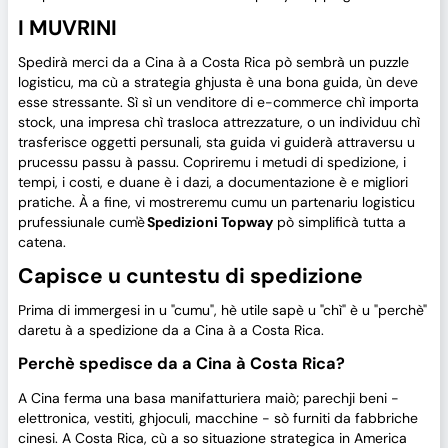
I MUVRINI
Spedirà merci da a Cina à a Costa Rica pò sembrà un puzzle
logisticu, ma cù a strategia ghjusta è una bona guida, ùn deve
esse stressante. Sì sì un venditore di e-commerce chì importa
stock, una impresa chì trasloca attrezzature, o un individuu chì
trasferisce oggetti persunali, sta guida vi guiderà attraversu u
prucessu passu à passu. Copriremu i metudi di spedizione, i
tempi, i costi, e duane è i dazi, a documentazione è e migliori
pratiche. À a fine, vi mostreremu cumu un partenariu logisticu
prufessiunale cum'è
Spedizioni Topway
pò simplificà tutta a
catena.
Capisce u cuntestu di spedizione
Prima di immergesi in u "cumu", hè utile sapè u "chì" è u "perchè"
daretu à a spedizione da a Cina à a Costa Rica.
Perchè spedisce da a Cina à Costa Rica?
A Cina ferma una basa manifatturiera maiò; parechji beni -
elettronica, vestiti, ghjoculi, macchine - sò furniti da fabbriche
cinesi. A Costa Rica, cù a so situazione strategica in America