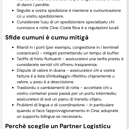
di danni / perdite.
Seguite a vostra spedizione è mantene a cumunicazione
cù u vostru spedizioniere.
Cunsiderate l'usu di un spedizioniere specializatu chì
cunnosce a rotta Cina-Costa Rica è e regulazioni lucali.
Sfide cumuni è cumu mitigà
Ritardi in i porti (per esempiu, congestione in i terminali
costaricani) - mitigati permettendu un tempu di buffer.
Tariffe di fretu fluttuanti - assicuratevi una tarifa prestu è
cunsiderate servizii chì offrenu trasparenza.
Dispute di valore in duana - assicuratevi chì a vostra
fattura è a lista d'imballaggio riflettinu chjaramente u
valore, u pesu è a descrizzione.
Trasbordu o cambiamenti di rotta - accettate chì u
vostru container possi passà per un portu intermediu;
assicuratevi di avè un pianu di transitu chjaru.
Prublemi di lingua o di coordinazione - in particulare
quandu si face l'approvvigionamentu in Cina; aduprate
un supportu bilingue se necessariu.
Perchè sceglie un Partner Logisticu