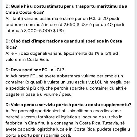
D: Quale hè u costu stimatu per u trasportu marittimu da a
Cina à Costa Rica?
A: I tariffi varianu assai, ma e stime per un FCL di 20 piedi
puderanu cumincià intornu à 2,650 $ US+ è per un 40 piedi
intornu à 3,000-5,000 $ US+.
D: Ci sò dazi d'importazione quandu si spedisce in Costa
Rica?
A: Iè - i dazi doganali varianu tipicamente da 1% à 15% ad
valorem in Costa Rica.
D: Devu spedisce FCL o LCL?
A: Aduprate FCL sè avete abbastanza vulume per empie un
container (o quasi) è vulete un usu esclusivu; LCL hè megliu per
e spedizioni più chjuche perchè spartite u container cù altri è
pagate in basa à u vulume / pesu.
D: Vale a pena u serviziu porta à porta u costu supplementu?
A: Per parechji spedizionieri, sì - simplifica a coordinazione
perchè u vostru fornitore di logistica si occupa da u ritiro in
fabbrica in Cina finu à a consegna in Costa Rica. Tuttavia, sè
avete capacità logistiche lucale in Costa Rica, pudete sceglie u
portu à portu per risparmià costi.