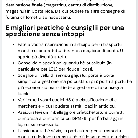
destinazione finale (magazzinu, centru di distribuzione,
magazinu) in Costa Rica. Da quì pudete fà altre consegne di
l'ultimu chilometru se necessariu.
E migliori pratiche è cunsiglii per una
spedizione senza intoppi
Fate a vostra riservazione in anticipu per u trasportu
marittimu, soprattuttu durante a stagione di punta. U
spaziu pò diventà strettu.
Consolidà e spedizioni quandu hè pussibule (in
particulare per LCL) per riduce i costi.
Sceglite u livellu di serviziu ghjustu: porta à porta
simplifica a gestione ma pò custà di più; portu à portu hè
più economicu ma richiede a gestione di a consegna
lucale.
Verificate i vostri codici HS è a classificazione di e
merchenzie - cusì pudete stimà i dazi in anticipu.
Assicuratevi un imballaggio è un'etichettatura curretti,
cumpresa a cunfurmità cù ISPM-15 per l'imballaggi in
legnu, se necessariu.
L'assicuranza hè sàvia, in particulare per u trasportu
marittimu induve u transitu hè più longu è esiste u risicu