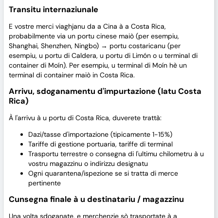
Transitu internaziunale
E vostre merci viaghjanu da a Cina à a Costa Rica,
probabilmente via un portu cinese maiò (per esempiu,
Shanghai, Shenzhen, Ningbo) → portu costaricanu (per
esempiu, u portu di Caldera, u portu di Limón o u terminal di
container di Moín). Per esempiu, u terminal di Moín hè un
terminal di container maiò in Costa Rica.
Arrivu, sdoganamentu d'impurtazione (latu Costa
Rica)
À l'arrivu à u portu di Costa Rica, duverete trattà:
Dazi/tasse d'importazione (tipicamente 1-15%)
Tariffe di gestione portuaria, tariffe di terminal
Trasportu terrestre o consegna di l'ultimu chilometru à u
vostru magazzinu o indirizzu designatu
Ogni quarantena/ispezione se si tratta di merce
pertinente
Cunsegna finale à u destinatariu / magazzinu
Una volta sdoganate, e merchenzie sò trasportate à a