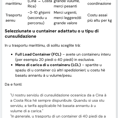
(Cina → Costa
grande vulume,
marittimu
coordinazione
Rica)
merci pesanti
~3-10 ghjorni
Merci urgenti,
Trasportu
Costu assai
(secondu u
merci leggere/di
aereu
più altu per kg
percorsu)
grande valore
Selezziunate u cuntainer adattatu o u tipu di
cunsulidazione
In u trasportu marittimu, di solitu sceglite trà:
Full Load Container (FCL)
– avete un containeru interu
(per esempiu 20 piedi o 40 piedi) in esclusiva.
Meno di carica di u containeru (LCL)
– spartite u
spaziu di u container cù altri spedizionieri; u costu hè
basatu annantu à u vulume/pesu.
Da e fonti:
"U nostru serviziu di cunsulidazione oceanica da a Cina à
a Costa Rica hè sempre dispunibule. Quandu si usa stu
serviziu, a tarifa applicabile hè basata annantu à u
vulume di a carica."
"In generale, u trasportu di un container di 40 piedi da a