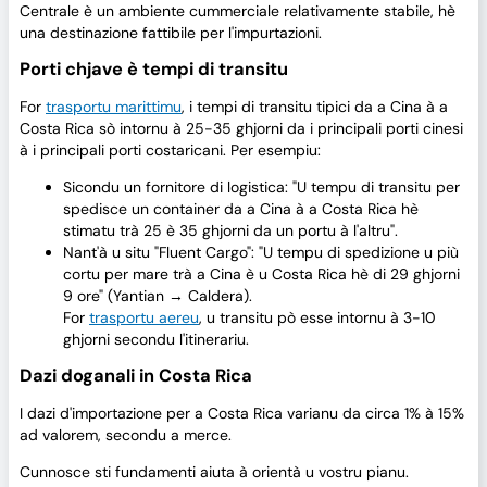
Centrale è un ambiente cummerciale relativamente stabile, hè
una destinazione fattibile per l'impurtazioni.
Porti chjave è tempi di transitu
For
trasportu marittimu
, i tempi di transitu tipici da a Cina à a
Costa Rica sò intornu à 25-35 ghjorni da i principali porti cinesi
à i principali porti costaricani. Per esempiu:
Sicondu un fornitore di logistica: "U tempu di transitu per
spedisce un container da a Cina à a Costa Rica hè
stimatu trà 25 è 35 ghjorni da un portu à l'altru".
Nant'à u situ "Fluent Cargo": "U tempu di spedizione u più
cortu per mare trà a Cina è u Costa Rica hè di 29 ghjorni
9 ore" (Yantian → Caldera).
For
trasportu aereu
, u transitu pò esse intornu à 3-10
ghjorni secondu l'itinerariu.
Dazi doganali in Costa Rica
I dazi d'importazione per a Costa Rica varianu da circa 1% à 15%
ad valorem, secondu a merce.
Cunnosce sti fundamenti aiuta à orientà u vostru pianu.