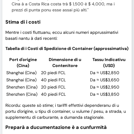
Cina à a Costa Rica costa trà $ 1,500 è $ 4,000, ma i
prezzi di punta ponu esse assai più alti."
Stima di i costi
Mentre i costi fluttuanu, eccu alcuni numeri apprussimativi
basati nantu à dati recenti:
Tabella di i Costi di Spedizione di Container (approssimativa)
Port d'origine
Dimensione di u
Tassu Indicativu
(Cina)
Contenitore
(USD)
Shanghai (Cina)
20 piedi FCL
Da ≈ US$2,850
Shanghai (Cina)
40 piedi FCL
Da ≈ US$3,650
Shenzhen (Cina)
20 piedi FCL
Da ≈ US$2,950
Shenzhen (Cina)
40 piedi FCL
Da ≈ US$3,850
Ricordu: queste sò stime; i tariffi effettivi dependeranu di u
portu d'origine, u tipu di container, u vulume / pesu, a strada, u
supplementu di carburante, a dumanda stagionale.
Preparà a ducumentazione è a cunfurmità