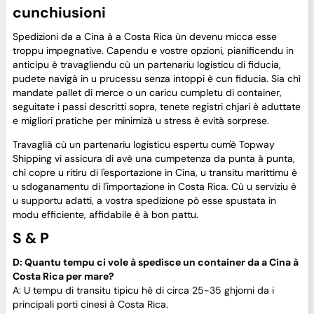
cunchiusioni
Spedizioni da a Cina à a Costa Rica ùn devenu micca esse
troppu impegnative. Capendu e vostre opzioni, pianificendu in
anticipu è travagliendu cù un partenariu logisticu di fiducia,
pudete navigà in u prucessu senza intoppi è cun fiducia. Sia chì
mandate pallet di merce o un caricu cumpletu di container,
seguitate i passi descritti sopra, tenete registri chjari è aduttate
e migliori pratiche per minimizà u stress è evità sorprese.
Travaglià cù un partenariu logisticu espertu cum'è Topway
Shipping vi assicura di avè una cumpetenza da punta à punta,
chì copre u ritiru di l'esportazione in Cina, u transitu marittimu è
u sdoganamentu di l'importazione in Costa Rica. Cù u serviziu è
u supportu adatti, a vostra spedizione pò esse spustata in
modu efficiente, affidabile è à bon pattu.
S & P
D: Quantu tempu ci vole à spedisce un container da a Cina à
Costa Rica per mare?
A: U tempu di transitu tipicu hè di circa 25-35 ghjorni da i
principali porti cinesi à Costa Rica.