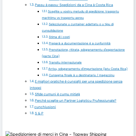
Passu à passu: Spedizioni da a Cina à Costa Rica
Sceglite u vostru metudu di spedizione: trasportu
marittimu vs trasportu aereu
Selezziunate u cuntainer adattatu o u tipu di
cunsulidazione
Stima di i costi
Preparà a ducumentazione è a cunfurmità
Prenotazione, ritirata, sdoganamentu d'esportazione
(parte Cina)
Transitu internaziunale
Arrivu, sdoganamentu d'impurtazione (latu Costa Rica)
Cunsegna finale à u destinatariu / magazzinu
E migliori pratiche è cunsiglii per una spedizione senza
intoppi
Sfide cumuni è cumu mitigà
Perchè sceglie un Partner Logisticu Prufessiunale?
cunchiusioni
S & P