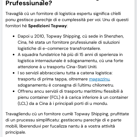
Prufessiunale?
Travaglià cù un fornitore di logistica espertu significa ch'elli
ponu gestisce parechje di e cumplessità per voi. Unu di questi
fornitori hè
Spedizioni Topway
:
Dapoi u 2010, Topway Shipping, cù sede in Shenzhen,
Cina, hè stata un fornitore prufessiunale di suluzioni
logistiche di e-commerce transfrontaliere.
A squadra fundatrice hà più di 15 anni di sperienza in
logistica internaziunale è sdoganamentu, cù una forte
attenzione à u trasportu Cina-Stati Uniti.
I so servizii abbraccianu tutta a catena logistica:
trasportu di prima tappa, oltremare
magazzinu
,
sdoganamentu è consegna di l'ultimu chilometru.
Offrenu ancu servizii di trasportu marittimu flessibili à
pienu container (FCL) è à carica inferiore à un container
(LCL) da a Cina à i principali porti di u mondu.
Travagliendu cù un fornitore cum'è Topway Shipping, prufittate
di un prucessu simplificatu: gestiscenu parechje di e parte
mobili, liberenduvi per fucalizza nantu à a vostra attività
principale.