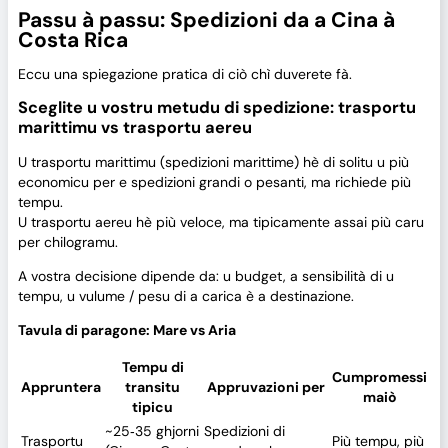
Passu à passu: Spedizioni da a Cina à
Costa Rica
Eccu una spiegazione pratica di ciò chì duverete fà.
Sceglite u vostru metudu di spedizione: trasportu
marittimu vs trasportu aereu
U trasportu marittimu (spedizioni marittime) hè di solitu u più
economicu per e spedizioni grandi o pesanti, ma richiede più
tempu.
U trasportu aereu hè più veloce, ma tipicamente assai più caru
per chilogramu.
A vostra decisione dipende da: u budget, a sensibilità di u
tempu, u vulume / pesu di a carica è a destinazione.
Tavula di paragone: Mare vs Aria
Tempu di
Cumpromessi
Appruntera
transitu
Appruvazioni per
maiò
tipicu
~25‑35 ghjorni
Spedizioni di
Trasportu
Più tempu, più