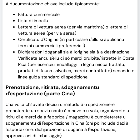
A ducumentazione chjave include tipicamente:
Fattura cummerciale
Lista di imballu
Lettera di vettura aerea (per via marittima) o lettera di
vettura aerea (per via aerea)
Certificatu d'Origine (in particulare s'ellu si applicanu
termini cummerciali preferenziali)
Dichjarazioni doganali sia à l'origine sia à a destinazione
Verificate ancu s'ellu ci sò merci pruibite/ristrette in Costa
Rica (per esempiu, imballaggi in legnu micca trattatu,
prudutti di fauna salvatica, merci contraffatte) secondu e
linee guida standard di spedizione.
Prenotazione, ritirata, sdoganamentu
d'esportazione (parte Cina)
Una volta chì avete decisu u metudu è u spedizioniere,
prenoterete un spaziu nantu à a nave o u volu, urganizerete u
ritiru di e merci da a fabbrica / magazzinu è cumpleterete u
sdoganamentu di l'esportazione in Cina (chì pò include dazi à
l'esportazione, dichjarazione di dugana à l'esportazione,
appruvazioni di imballaggio).